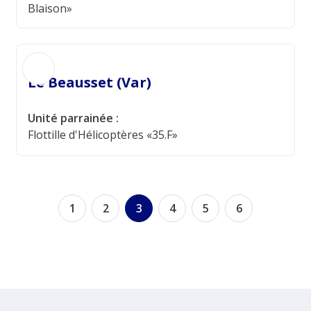
Blaison»
Le Beausset (Var)
Unité parrainée :
Flottille d'Hélicoptères «35.F»
1
2
3
4
5
6