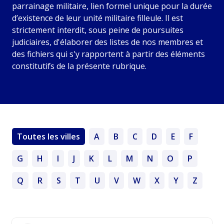
parrainage militaire, lien formel unique pour la durée
d’existence de leur unité militaire filleule. Il est
strictement interdit, sous peine de poursuites
judiciaires, d'élaborer des listes de nos membres et
des fichiers qui s'y rapportent à partir des éléments
constitutifs de la présente rubrique.
Toutes les villes
A
B
C
D
E
F
G
H
I
J
K
L
M
N
O
P
Q
R
S
T
U
V
W
X
Y
Z