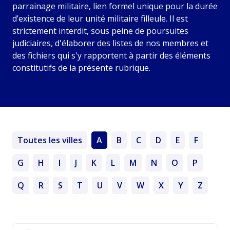
parrainage militaire, lien formel unique pour la durée
d’existence de leur unité militaire filleule. Il est
strictement interdit, sous peine de poursuites
judiciaires, d'élaborer des listes de nos membres et
des fichiers qui s'y rapportent à partir des éléments
constitutifs de la présente rubrique.
Toutes les villes
A
B
C
D
E
F
G
H
I
J
K
L
M
N
O
P
Q
R
S
T
U
V
W
X
Y
Z