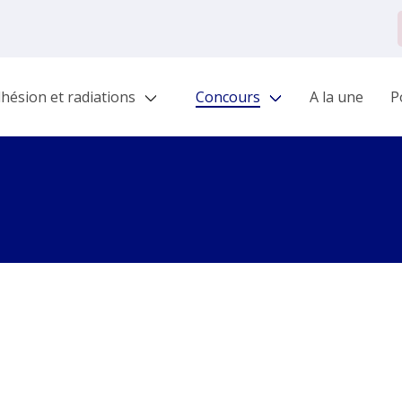
hésion et radiations
Concours
A la une
Po