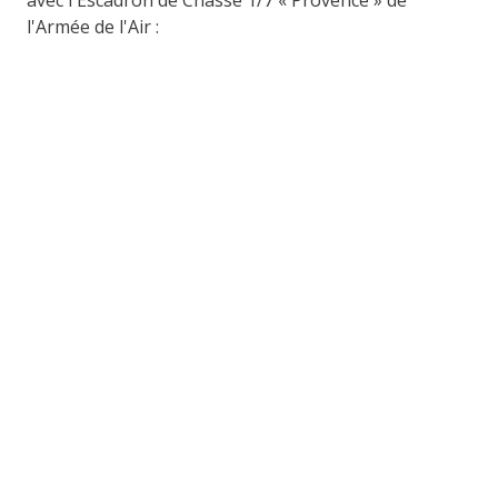
avec l'Escadron de Chasse 1/7 « Provence » de
l'Armée de l'Air :