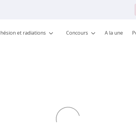
hésion et radiations
Concours
A la une
Po