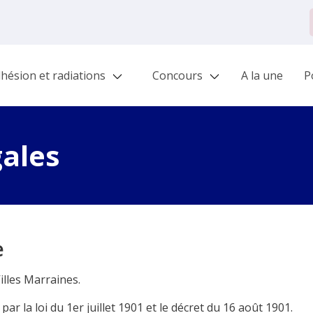
hésion et radiations
Concours
A la une
Po
gales
e
Villes Marraines.
par la loi du 1er juillet 1901 et le décret du 16 août 1901.