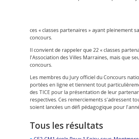
ces « classes partenaires » ayant pleinement satis
concours.
Il convient de rappeler que 22 « classes parten
l'Association des Villes Marraines, mais que se
concours.
Les membres du Jury officiel du Concours natio
portées en ligne et tiennent tout particulière
des TICE pour la présentation de leur partenari
respectives. Ces remerciements s'adressent tou
soient lancées un défi pédagogique pour l'année 
Tous les résultats
CE2-CM1 école Roux 1 Soisy-sous-Montmorency