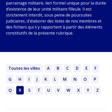
parrainage militaire, lien formel unique pour la durée
d’existence de leur unité militaire filleule. Il est
strictement interdit, sous peine de poursuites
judiciaires, d'élaborer des listes de nos membres et
des fichiers qui s'y rapportent à partir des éléments
constitutifs de la présente rubrique.
Toutes les villes
A
B
C
D
E
F
G
H
I
J
K
L
M
N
O
P
Q
R
S
T
U
V
W
X
Y
Z