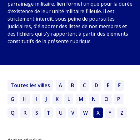
parrainage militaire, lien formel unique pour la durée
d’existence de leur unité militaire filleule. Il est
strictement interdit, sous peine de poursuites
judiciaires, d'élaborer des listes de nos membres et
des fichiers qui s'y rapportent à partir des éléments
constitutifs de la présente rubrique.
Toutes les villes
A
B
C
D
E
F
G
H
I
J
K
L
M
N
O
P
Q
R
S
T
U
V
W
X
Y
Z