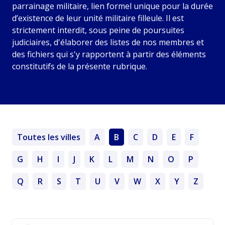
parrainage militaire, lien formel unique pour la durée
d’existence de leur unité militaire filleule. Il est
strictement interdit, sous peine de poursuites
judiciaires, d'élaborer des listes de nos membres et
des fichiers qui s'y rapportent à partir des éléments
constitutifs de la présente rubrique.
Toutes les villes
A
B
C
D
E
F
G
H
I
J
K
L
M
N
O
P
Q
R
S
T
U
V
W
X
Y
Z