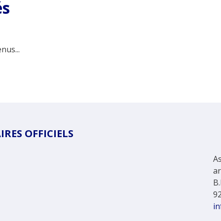
és
nus...
RES OFFICIELS
As
a
B.
9
in