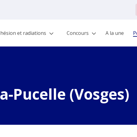
hésion et radiations
Concours
A la une
Po
-Pucelle (Vosges)