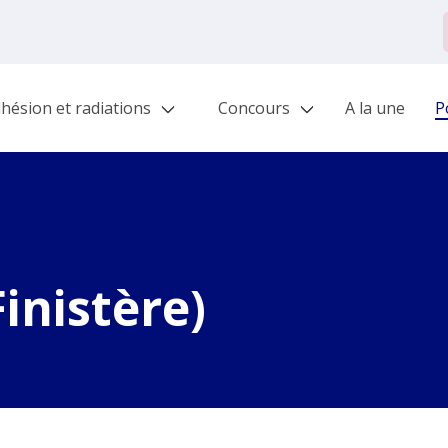
hésion et radiations
Concours
A la une
Po
inistère)