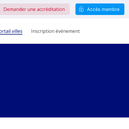
Demander une accréditation
Accès membre
rtail villes
Inscription événement