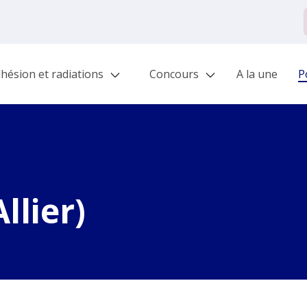
hésion et radiations
Concours
A la une
Po
llier)