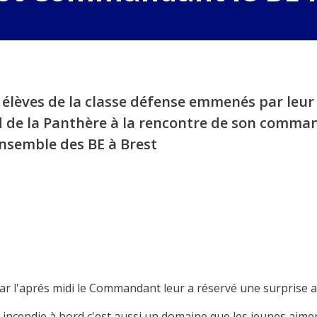
8 élèves de la classe défense emmenés par leu
rd de la Panthère à la rencontre de son comma
ensemble des BE à Brest
ar l'aprés midi le Commandant leur a réservé une surprise a
é incendie à bord c'est aussi un domaine que les jeunes aime