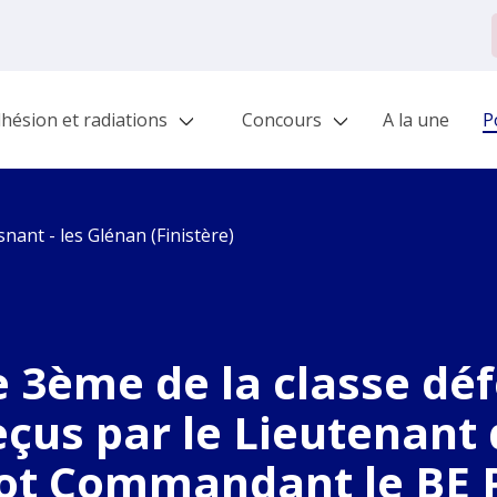
hésion et radiations
Concours
A la une
Po
nant - les Glénan (Finistère)
e 3ème de la classe dé
çus par le Lieutenant
ot Commandant le BE 