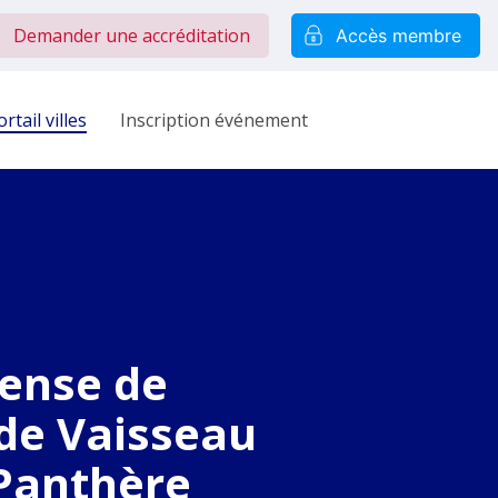
Demander une accréditation
Accès membre
rtail villes
Inscription événement
fense de
 de Vaisseau
Panthère