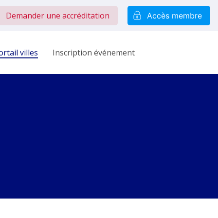
Demander une accréditation
Accès membre
rtail villes
Inscription événement