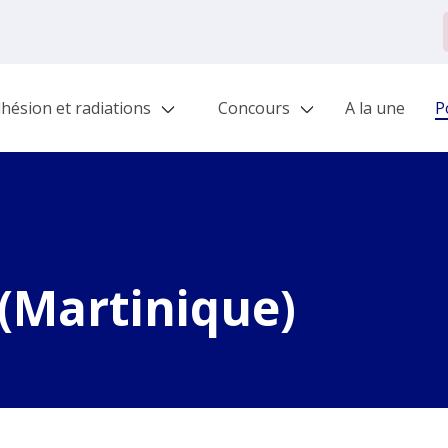
hésion et radiations
Concours
A la une
Po
(Martinique)