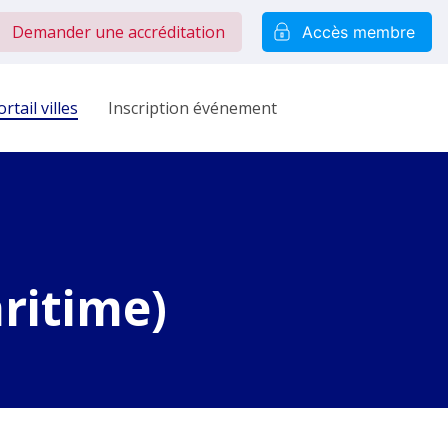
Demander une accréditation
Accès membre
rtail villes
Inscription événement
ritime)