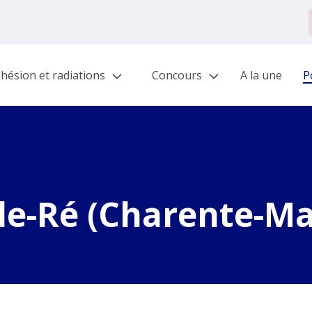
hésion et radiations
Concours
A la une
Po
de-Ré (Charente-Ma