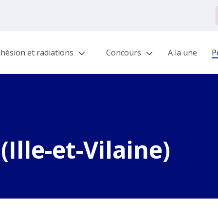
hésion et radiations
Concours
A la une
Po
Ille-et-Vilaine)