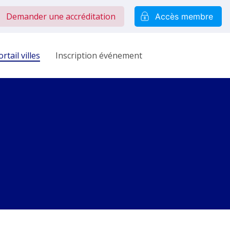
Demander une accréditation
Accès membre
rtail villes
Inscription événement