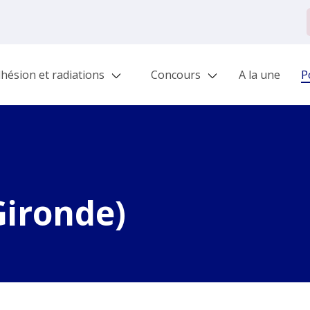
hésion et radiations
Concours
A la une
Po
Gironde)