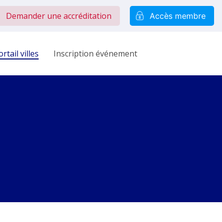
Demander une accréditation
Accès membre
rtail villes
Inscription événement