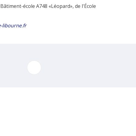
u Bâtiment-école A748 «Léopard», de l'École
e-libourne.fr