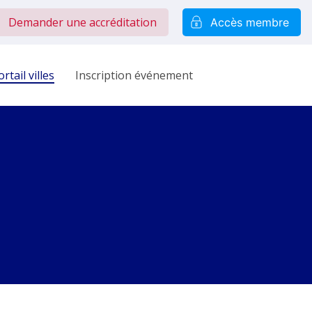
Demander une accréditation
Accès membre
rtail villes
Inscription événement