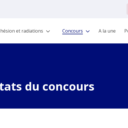
hésion et radiations
Concours
A la une
Po
tats du concours