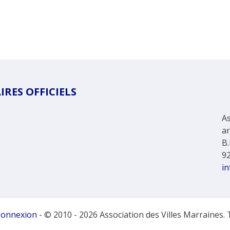
RES OFFICIELS
As
a
B.
9
in
onnexion
- © 2010 - 2026 Association des Villes Marraines. 