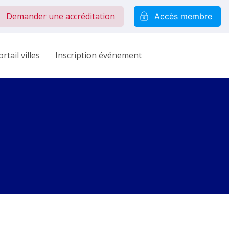
Demander une accréditation
Accès membre
rtail villes
Inscription événement