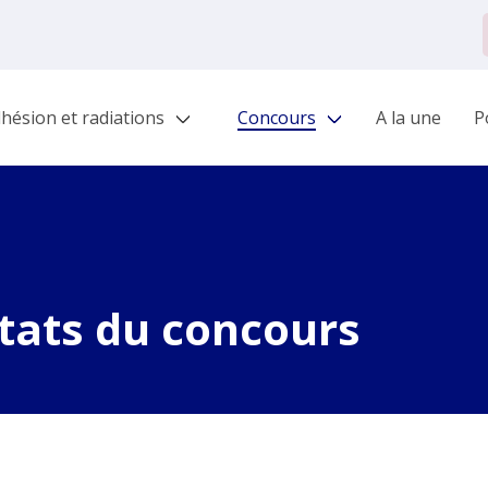
hésion et radiations
Concours
A la une
Po
tats du concours