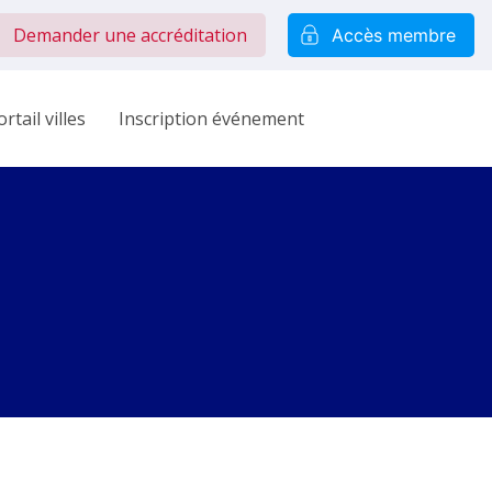
Demander une accréditation
Accès membre
rtail villes
Inscription événement