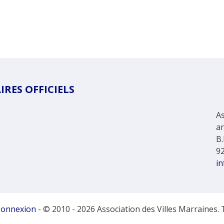
RES OFFICIELS
As
a
B.
9
in
onnexion
- © 2010 - 2026 Association des Villes Marraines. 