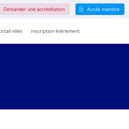
Demander une accréditation
Accès membre
rtail villes
Inscription événement