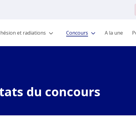
hésion et radiations
Concours
A la une
Po
tats du concours