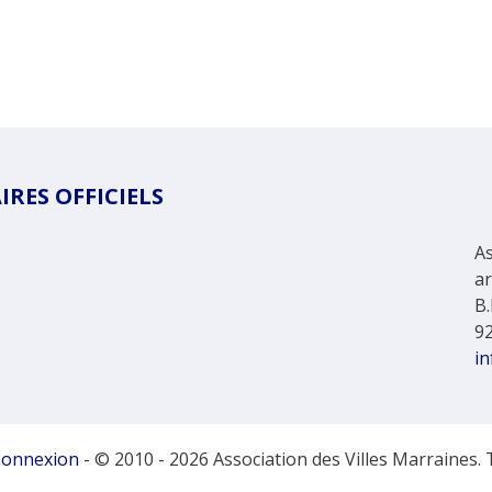
RES OFFICIELS
As
a
B.
9
in
onnexion
- © 2010 - 2026 Association des Villes Marraines. 